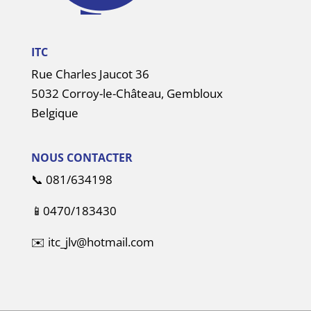
ITC
Rue Charles Jaucot 36
5032 Corroy-le-Château, Gembloux
Belgique
NOUS CONTACTER
📞
081/634198
📱
0470/183430
✉️
itc_jlv@hotmail.com