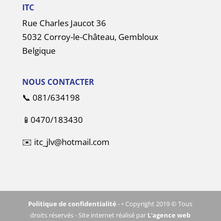
ITC
Rue Charles Jaucot 36
5032 Corroy-le-Château, Gembloux
Belgique
NOUS CONTACTER
📞
081/634198
📱
0470/183430
✉️
itc_jlv@hotmail.com
Politique de confidentialité
- • Copyright 2019 © Tous
droits réservés - Site internet réalisé par
L'agence web