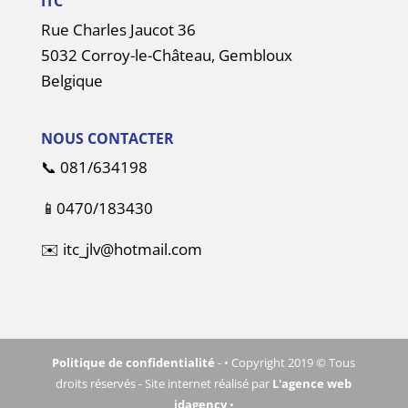
ITC
Rue Charles Jaucot 36
5032 Corroy-le-Château, Gembloux
Belgique
NOUS CONTACTER
📞
081/634198
📱
0470/183430
✉️
itc_jlv@hotmail.com
Politique de confidentialité
- • Copyright 2019 © Tous
droits réservés - Site internet réalisé par
L'agence web
idagency
•