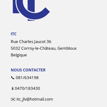
ITC
Rue Charles Jaucot 36
5032 Corroy-le-Château, Gembloux
Belgique
NOUS CONTACTER
📞
081/634198
📱
0470/183430
✉️
itc_jlv@hotmail.com