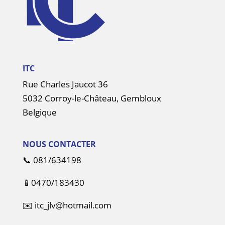
ITC
Rue Charles Jaucot 36
5032 Corroy-le-Château, Gembloux
Belgique
NOUS CONTACTER
📞
081/634198
📱
0470/183430
✉️
itc_jlv@hotmail.com