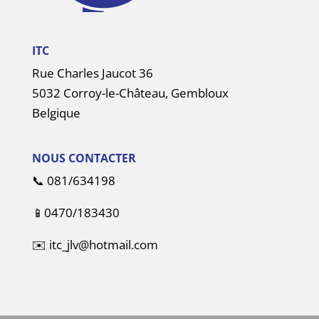
ITC
Rue Charles Jaucot 36
5032 Corroy-le-Château, Gembloux
Belgique
NOUS CONTACTER
📞
081/634198
📱
0470/183430
✉️
itc_jlv@hotmail.com