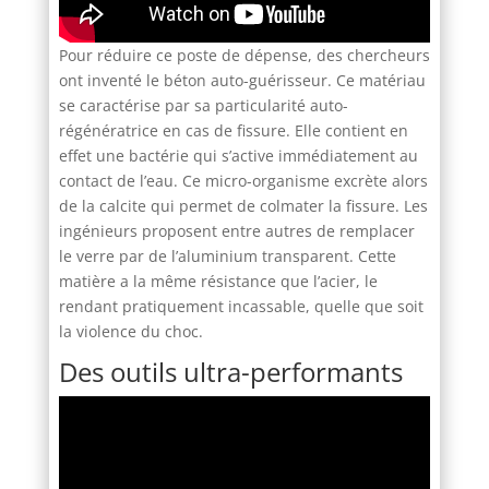
Pour réduire ce poste de dépense, des chercheurs
ont inventé le béton auto-guérisseur. Ce matériau
se caractérise par sa particularité auto-
régénératrice en cas de fissure. Elle contient en
effet une bactérie qui s’active immédiatement au
contact de l’eau. Ce micro-organisme excrète alors
de la calcite qui permet de colmater la fissure. Les
ingénieurs proposent entre autres de remplacer
le verre par de l’aluminium transparent. Cette
matière a la même résistance que l’acier, le
rendant pratiquement incassable, quelle que soit
la violence du choc.
Des outils ultra-performants