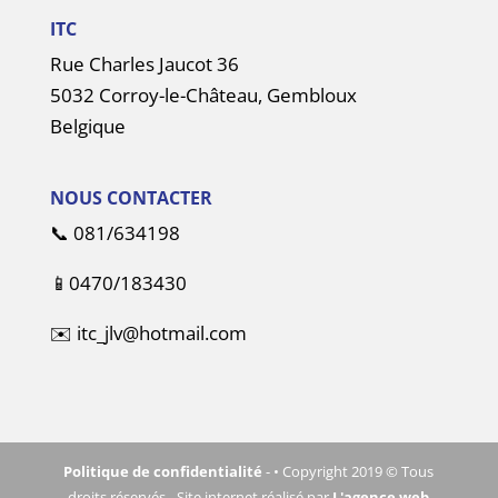
ITC
Rue Charles Jaucot 36
5032 Corroy-le-Château, Gembloux
Belgique
NOUS CONTACTER
📞
081/634198
📱
0470/183430
✉️
itc_jlv@hotmail.com
Politique de confidentialité
- • Copyright 2019 © Tous
droits réservés - Site internet réalisé par
L'agence web